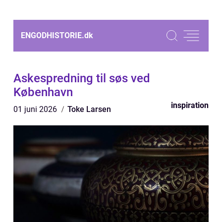
ENGODHISTORIE.
dk
Askespredning til søs ved
København
inspiration
01 juni 2026
Toke Larsen