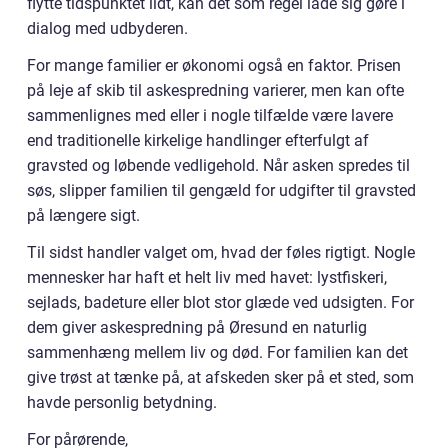
flytte tidspunktet lidt, kan det som regel lade sig gøre i
dialog med udbyderen.
For mange familier er økonomi også en faktor. Prisen
på leje af skib til askespredning varierer, men kan ofte
sammenlignes med eller i nogle tilfælde være lavere
end traditionelle kirkelige handlinger efterfulgt af
gravsted og løbende vedligehold. Når asken spredes til
søs, slipper familien til gengæld for udgifter til gravsted
på længere sigt.
Til sidst handler valget om, hvad der føles rigtigt. Nogle
mennesker har haft et helt liv med havet: lystfiskeri,
sejlads, badeture eller blot stor glæde ved udsigten. For
dem giver askespredning på Øresund en naturlig
sammenhæng mellem liv og død. For familien kan det
give trøst at tænke på, at afskeden sker på et sted, som
havde personlig betydning.
For pårørende,