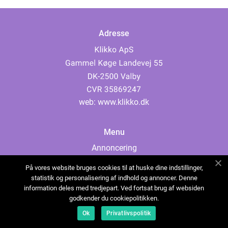
Adresse
web:
www.klikko.dk
Menu
Annoncering
Om os
På vores website bruges cookies til at huske dine indstillinger,
Cookies
statistik og personalisering af indhold og annoncer. Denne
information deles med tredjepart. Ved fortsat brug af websiden
Kontakt os
godkender du cookiepolitikken.
Sitemap
Ok
Privatlivspolitik