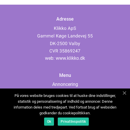
Adresse
web:
www.klikko.dk
Menu
Annoncering
Om os
På vores website bruges cookies til at huske dine indstillinger,
Cookies
statistik og personalisering af indhold og annoncer. Denne
information deles med tredjepart. Ved fortsat brug af websiden
Kontakt os
godkender du cookiepolitikken.
Sitemap
Ok
Privatlivspolitik