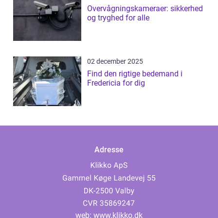
Overvågningskameraer: sikkerhed
og tryghed for alle
02 december 2025
Find den rigtige bedemand i
Fredericia for dig
Adresse
web:
www.klikko.dk