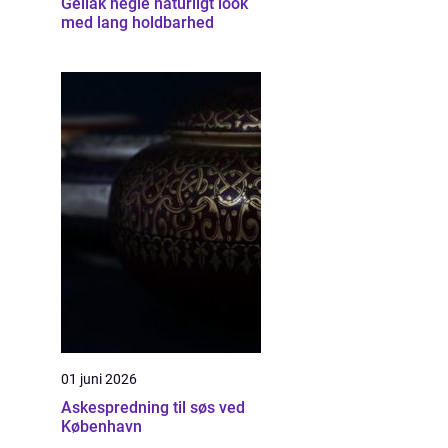
Gellak negle naturligt look
med lang holdbarhed
01 juni 2026
Askespredning til søs ved
København