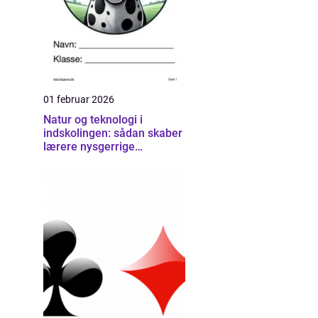
01 februar 2026
Natur og teknologi i
indskolingen: sådan skaber
lærere nysgerrige
naturfaglige elever