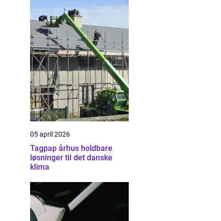
05 april 2026
Tagpap århus holdbare
løsninger til det danske
klima