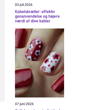
03 juli 2026
Kabelskræller: effektiv
genanvendelse og højere
værdi af dine kabler
07 juni 2026