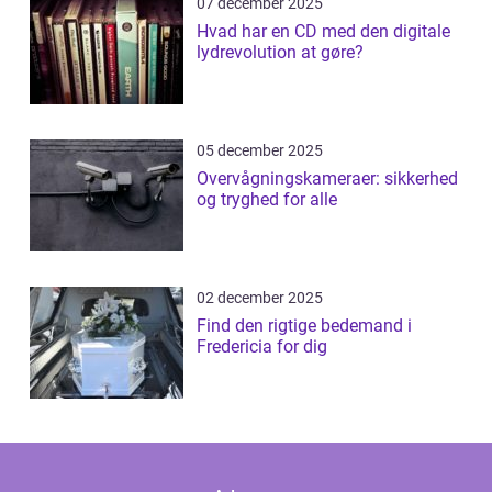
07 december 2025
Hvad har en CD med den digitale
lydrevolution at gøre?
05 december 2025
Overvågningskameraer: sikkerhed
og tryghed for alle
02 december 2025
Find den rigtige bedemand i
Fredericia for dig