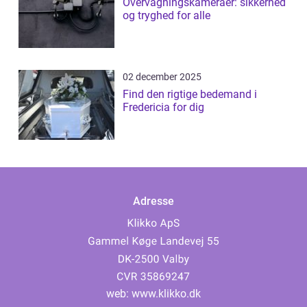
Overvågningskameraer: sikkerhed
og tryghed for alle
02 december 2025
Find den rigtige bedemand i
Fredericia for dig
Adresse
web:
www.klikko.dk