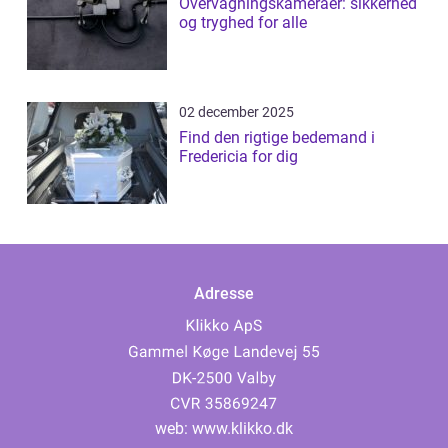
Overvågningskameraer: sikkerhed
og tryghed for alle
02 december 2025
Find den rigtige bedemand i
Fredericia for dig
Adresse
web:
www.klikko.dk