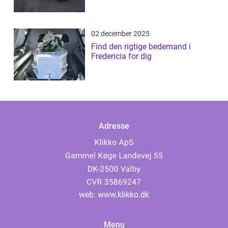
02 december 2025
Find den rigtige bedemand i
Fredericia for dig
Adresse
web:
www.klikko.dk
Menu