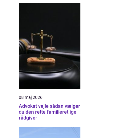
08 maj 2026
Advokat vejle sådan vælger
du den rette familieretlige
rådgiver