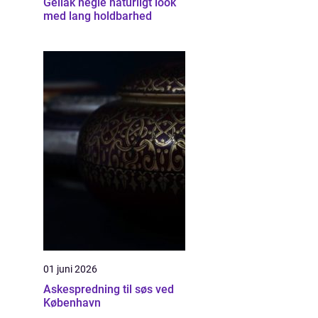
Gellak negle naturligt look
med lang holdbarhed
01 juni 2026
Askespredning til søs ved
København