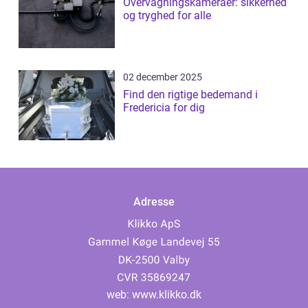
Overvågningskameraer: sikkerhed
og tryghed for alle
02 december 2025
Find den rigtige bedemand i
Fredericia for dig
Adresse
web:
www.klikko.dk