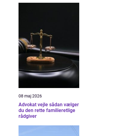
08 maj 2026
Advokat vejle sådan vælger
du den rette familieretlige
rådgiver