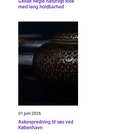
Gellak negle naturligt look
med lang holdbarhed
01 juni 2026
Askespredning til søs ved
København