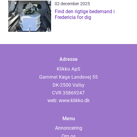
02 december 2025
Find den rigtige bedemand i
Fredericia for dig
Adresse
web:
www.klikko.dk
Menu
Annoncering
Om os