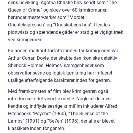
dens udvikling. Agatha Christie blev kendt som “The
Queen of Crime” og skrev over 60 krimiromaner,
herunder mesterværker som “Mordet i
Orientekspressen” og “Ondskabens hus”. Hendes
plottwists og spændende gåder er stadig et vigtigt træk
ved krimigenren.
En anden markant forfatter inden for krimigenren var
Arthur Conan Doyle, der skabte den ikoniske detektiv
Sherlock Holmes. Holmes’ særegenheder som
observationsevne og logisk tænkning har influeret
utallige efterfølgende karakterer inden for genren.
Med fremkomsten af film blev krimigenren også
introduceret i det visuelle medie. Nogle af de mest
kendte og indflydelsesrige krimifilm inkluderer Alfred
Hitchcocks “Psycho” (1960), “The Silence of the
Lambs” (1991) og “Se7en” (1995), der alle er blevet
klassikere inden for genren.