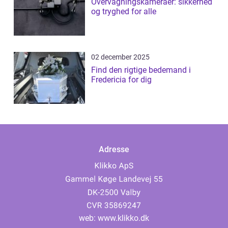
Overvågningskameraer: sikkerhed
og tryghed for alle
02 december 2025
Find den rigtige bedemand i
Fredericia for dig
Adresse
web:
www.klikko.dk