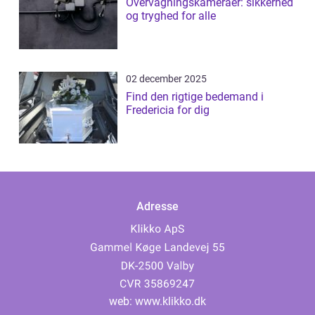
Overvågningskameraer: sikkerhed
og tryghed for alle
02 december 2025
Find den rigtige bedemand i
Fredericia for dig
Adresse
web:
www.klikko.dk