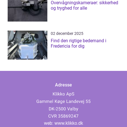
Overvågningskameraer: sikkerhed
og tryghed for alle
02 december 2025
Find den rigtige bedemand i
Fredericia for dig
Adresse
web:
www.klikko.dk