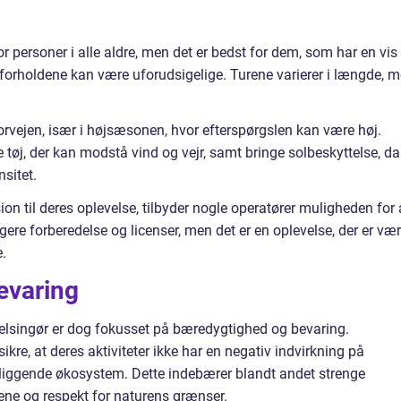
or personer i alle aldre, men det er bedst for dem, som har en vis
avforholdene kan være uforudsigelige. Turene varierer i længde, 
 forvejen, især i højsæsonen, hvor efterspørgslen kan være høj.
tøj, der kan modstå vind og vejr, samt bringe solbeskyttelse, da
sitet.
on til deres oplevelse, tilbyder nogle operatører muligheden for 
ligere forberedelse og licenser, men det er en oplevelse, der er væ
e.
evaring
 Helsingør er dog fokusset på bæredygtighed og bevaring.
kre, at deres aktiviteter ikke har en negativ indvirkning på
gliggende økosystem. Dette indebærer blandt andet strenge
kene og respekt for naturens grænser.