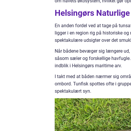
om havets økosystem, hvilket gør op
Helsingørs Naturlig
En anden fordel ved at tage på tunsa
ligger i en region rig på historiske 
spektakulære udsigter over det smukk
Når bådene bevæger sig længere ud, k
såsom sæler og forskellige havfugle. 
indblik i Helsingørs maritime arv.
I takt med at båden nærmer sig områ
ombord. Tunfisk spottes ofte i gruppe
spektakulært syn.