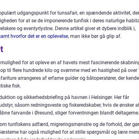
 populært udgangspunkt for tunsafari, en spændende aktivitet, de
ligheden for at se de imponerende tunfisk i deres naturlige habit
lskere og eventyrlystne. Denne artikel giver et dybere indblik i,
samt hvorfor det er en oplevelse
, man ikke bør gå glip af.
t
ik mulighed for at opleve en af havets mest fascinerende skabnin
 op til flere hundrede kilo og svømme med en hastighed på over
fariture arrangeres af erfarne guider og båtoperatører, der kende
tiske fisk.
oduktion og sikkerhedsbriefing på havnen i Helsingør. Her får
udstyr, såsom redningsveste og fiskeredskaber, hvis de ønsker a
åbne farvande i Øresund, stiger forventningen blandt deltagerne
 om tunfiskens adfærd, migreringsmønstre og de forhold, der gø
k. Gæsterne har også mulighed for at stille spørgsmål og lære mer