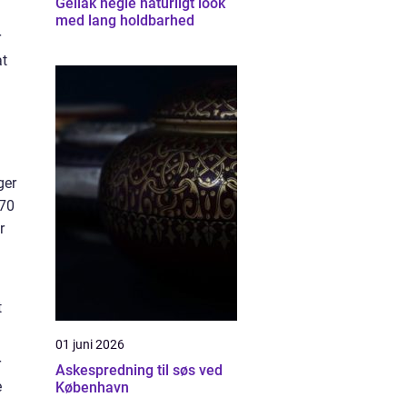
Gellak negle naturligt look
med lang holdbarhed
r
at
ger
 70
r
t
.
01 juni 2026
r
Askespredning til søs ved
e
København