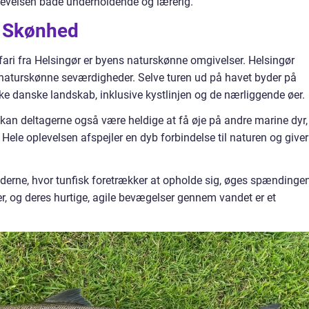
levelsen både underholdende og lærerig.
e Skønhed
fari fra Helsingør er byens naturskønne omgivelser. Helsingør
og naturskønne seværdigheder. Selve turen ud på havet byder på
e danske landskab, inklusive kystlinjen og de nærliggende øer.
an deltagerne også være heldige at få øje på andre marine dyr,
Hele oplevelsen afspejler en dyb forbindelse til naturen og giver
derne, hvor tunfisk foretrækker at opholde sig, øges spændinge
r, og deres hurtige, agile bevægelser gennem vandet er et