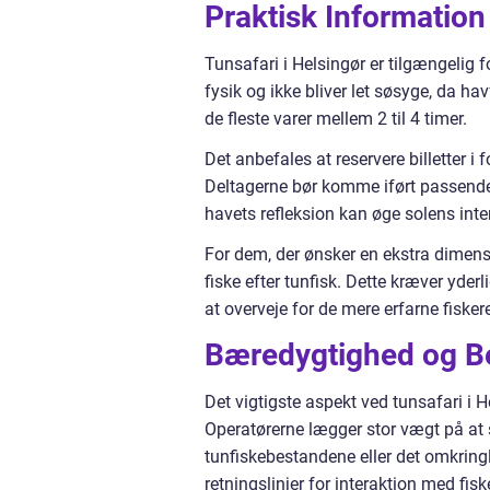
Praktisk Information
Tunsafari i Helsingør er tilgængelig f
fysik og ikke bliver let søsyge, da h
de fleste varer mellem 2 til 4 timer.
Det anbefales at reservere billetter i
Deltagerne bør komme iført passende 
havets refleksion kan øge solens inten
For dem, der ønsker en ekstra dimensi
fiske efter tunfisk. Dette kræver yder
at overveje for de mere erfarne fisker
Bæredygtighed og B
Det vigtigste aspekt ved tunsafari i
Operatørerne lægger stor vægt på at si
tunfiskebestandene eller det omkrin
retningslinjer for interaktion med fis