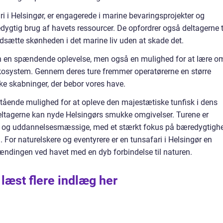
ri i Helsingør, er engagerede i marine bevaringsprojekter og
dygtig brug af havets ressourcer. De opfordrer også deltagerne t
rdsætte skønheden i det marine liv uden at skade det.
kun en spændende oplevelse, men også en mulighed for at lære o
økosystem. Gennem deres ture fremmer operatørerne en større
ske skabninger, der bebor vores have.
stående mulighed for at opleve den majestætiske tunfisk i dens
deltagerne kan nyde Helsingørs smukke omgivelser. Turene er
e og uddannelsesmæssige, med et stærkt fokus på bæredygtigh
For naturelskere og eventyrere er en tunsafari i Helsingør en
pændingen ved havet med en dyb forbindelse til naturen.
 læst flere indlæg her