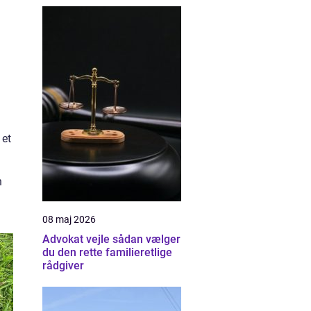
 et
n
08 maj 2026
Advokat vejle sådan vælger
du den rette familieretlige
rådgiver